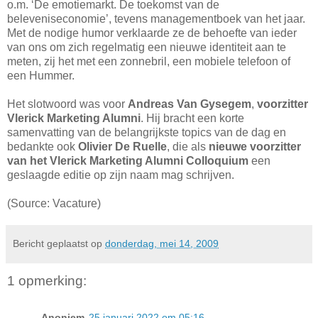
o.m. ‘De emotiemarkt. De toekomst van de
beleveniseconomie’, tevens managementboek van het jaar.
Met de nodige humor verklaarde ze de behoefte van ieder
van ons om zich regelmatig een nieuwe identiteit aan te
meten, zij het met een zonnebril, een mobiele telefoon of
een Hummer.
Het slotwoord was voor
Andreas Van Gysegem
,
voorzitter
Vlerick Marketing Alumni
. Hij bracht een korte
samenvatting van de belangrijkste topics van de dag en
bedankte ook
Olivier De Ruelle
, die als
nieuwe voorzitter
van het Vlerick Marketing Alumni Colloquium
een
geslaagde editie op zijn naam mag schrijven.
(Source: Vacature)
Bericht geplaatst op
donderdag, mei 14, 2009
1 opmerking:
Anoniem
25 januari 2022 om 05:16