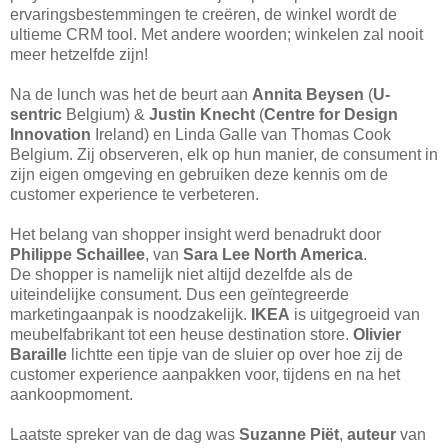
ervaringsbestemmingen te creëren, de winkel wordt de
ultieme CRM tool. Met andere woorden; winkelen zal nooit
meer hetzelfde zijn!
Na de lunch was het de beurt aan
Annita Beysen
(
U-
sentric
Belgium) &
Justin Knecht
(
Centre for Design
Innovation
Ireland) en Linda Galle van Thomas Cook
Belgium. Zij observeren, elk op hun manier, de consument in
zijn eigen omgeving en gebruiken deze kennis om de
customer experience te verbeteren.
Het belang van shopper insight werd benadrukt door
Philippe Schaillee
, van
Sara Lee North America
.
De shopper is namelijk niet altijd dezelfde als de
uiteindelijke consument. Dus een geïntegreerde
marketingaanpak is noodzakelijk.
IKEA
is uitgegroeid van
meubelfabrikant tot een heuse destination store.
Olivier
Baraille
lichtte een tipje van de sluier op over hoe zij de
customer experience aanpakken voor, tijdens en na het
aankoopmoment.
Laatste spreker van de dag was
Suzanne Piët
,
auteur
van