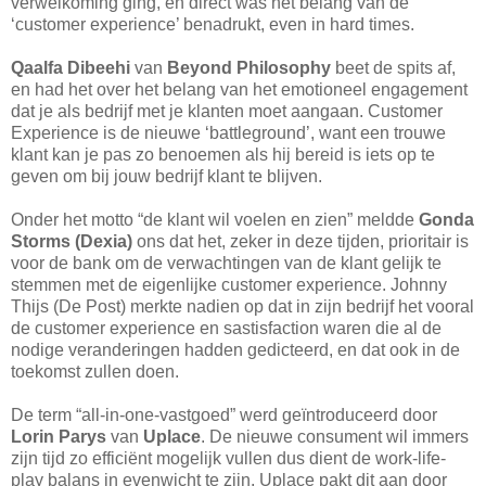
verwelkoming ging, en direct was het belang van de
‘customer experience’ benadrukt, even in hard times.
Qaalfa Dibeehi
van
Beyond Philosophy
beet de spits af,
en had het over het belang van het emotioneel engagement
dat je als bedrijf met je klanten moet aangaan. Customer
Experience is de nieuwe ‘battleground’, want een trouwe
klant kan je pas zo benoemen als hij bereid is iets op te
geven om bij jouw bedrijf klant te blijven.
Onder het motto “de klant wil voelen en zien” meldde
Gonda
Storms (Dexia)
ons dat het, zeker in deze tijden, prioritair is
voor de bank om de verwachtingen van de klant gelijk te
stemmen met de eigenlijke customer experience. Johnny
Thijs (De Post) merkte nadien op dat in zijn bedrijf het vooral
de customer experience en sastisfaction waren die al de
nodige veranderingen hadden gedicteerd, en dat ook in de
toekomst zullen doen.
De term “all-in-one-vastgoed” werd geïntroduceerd door
Lorin Parys
van
Uplace
. De nieuwe consument wil immers
zijn tijd zo efficiënt mogelijk vullen dus dient de work-life-
play balans in evenwicht te zijn. Uplace pakt dit aan door